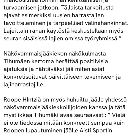
turvaamisen jatkoon. Tällaista tarkoitusta
ajavat esimerkiksi uusien harrastajien
tavoitteleminen ja tarpeelliset välinehankinnat.
Lajeittain rahan käytöstä keskustellaan myös
seuran sisäisissä lajien omissa työryhmissä.”
Näkövammaisjääkiekon näkökulmasta
Tihumäen kertoma herättää positiivisia
ajatuksia ja nähtäväksi jää miten asiat
konkretisoituvat päivittäiseen tekemiseen ja
lajiharrastajille.
Roope HIntziä on myös huhuiltu jäälle yhdessä
näkövammaisjääkiekkoilijoiden kanssa ja tätä
mystiikkaa Tihumäki avaa seuraavasti: ” Vielä
ei ole tiedossa mitään konkreettisempaa kuin
Roopen lupautuminen jäälle Aisti Sportin