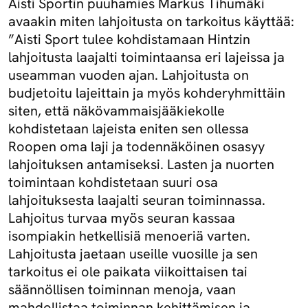
Aisti Sportin puuhamies Markus Tihumäki
avaakin miten lahjoitusta on tarkoitus käyttää:
”Aisti Sport tulee kohdistamaan Hintzin
lahjoitusta laajalti toimintaansa eri lajeissa ja
useamman vuoden ajan. Lahjoitusta on
budjetoitu lajeittain ja myös kohderyhmittäin
siten, että näkövammaisjääkiekolle
kohdistetaan lajeista eniten sen ollessa
Roopen oma laji ja todennäköinen osasyy
lahjoituksen antamiseksi. Lasten ja nuorten
toimintaan kohdistetaan suuri osa
lahjoituksesta laajalti seuran toiminnassa.
Lahjoitus turvaa myös seuran kassaa
isompiakin hetkellisiä menoeriä varten.
Lahjoitusta jaetaan useille vuosille ja sen
tarkoitus ei ole paikata viikoittaisen tai
säännöllisen toiminnan menoja, vaan
mahdollistaa toiminnan kehittämisen ja