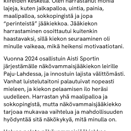
kiireiden keskellä. Olen harrastanut monia
lajeja, kuten jalkapalloa, uintia, painia,
maalipalloa, sokkopingistä ja jopa
“perinteistä” jääkiekkoa. Jääkiekon
harrastaminen osoittautui kuitenkin
haastavaksi, sillä kiekon seuraaminen oli
minulle vaikeaa, mikä heikensi motivaatiotani.
Vuonna 2024 osallistuin Aisti Sportin
järjestämälle näkövammaisjääkiekon leirille
Paju-Lahdessa, ja innostuin lajista välittömästi.
Vanhat luistelutaitoni palautuivat nopeasti
mieleen, ja kiekon pelaamisen ilo heräsi
uudelleen. Harrastan yhä maalipalloa ja
sokkopingistä, mutta näkövammaisjääkiekko
tarjoaa mukavaa vaihtelua ja mahdollisuuden
hyödyntää sitä näkökykyä, mitä minulla on.