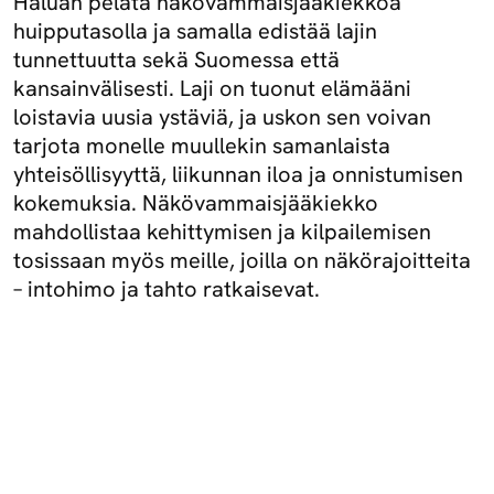
Haluan pelata näkövammaisjääkiekkoa
huipputasolla ja samalla edistää lajin
tunnettuutta sekä Suomessa että
kansainvälisesti. Laji on tuonut elämääni
loistavia uusia ystäviä, ja uskon sen voivan
tarjota monelle muullekin samanlaista
yhteisöllisyyttä, liikunnan iloa ja onnistumisen
kokemuksia. Näkövammaisjääkiekko
mahdollistaa kehittymisen ja kilpailemisen
tosissaan myös meille, joilla on näkörajoitteita
– intohimo ja tahto ratkaisevat.